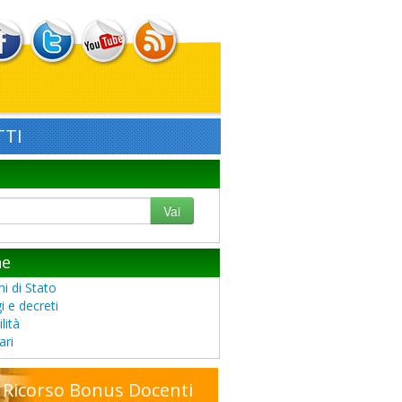
TI
Vai
he
i di Stato
i e decreti
lità
ari
Ricorso Bonus Docenti