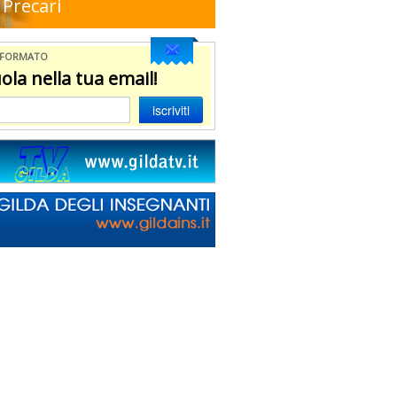
Precari
NFORMATO
ola nella tua email!
iscriviti