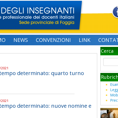
MO
NEWS
CONVENZIONI
LINK
CONTAT
Cerca
0/2021
 tempo determinato: quarto turno
Rubric
Esam
Legg
Mobi
Prec
0/2021
a tempo determinato: nuove nomine e