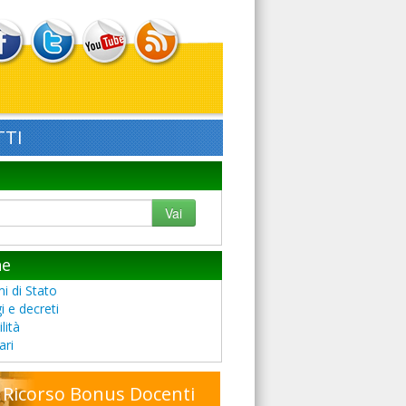
TI
Vai
he
i di Stato
i e decreti
lità
ari
Ricorso Bonus Docenti