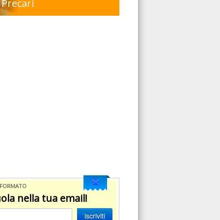
Precari
NFORMATO
ola nella tua email!
iscriviti