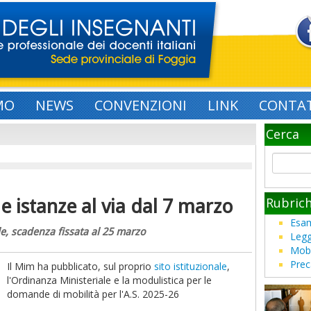
MO
NEWS
CONVENZIONI
LINK
CONTAT
Cerca
Rubric
e istanze al via dal 7 marzo
Esam
le, scadenza fissata al 25 marzo
Legg
Mobi
Prec
Il Mim ha pubblicato, sul proprio
sito istituzionale
,
l'Ordinanza Ministeriale e la modulistica per le
domande di mobilità per l'A.S. 2025-26