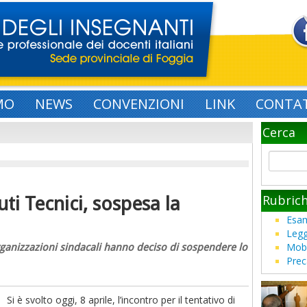
MO
NEWS
CONVENZIONI
LINK
CONTAT
Cerca
Rubric
uti Tecnici, sospesa la
Esam
Legg
Mobi
rganizzazioni sindacali hanno deciso di sospendere lo
Prec
Si è svolto oggi, 8 aprile, l’incontro per il tentativo di