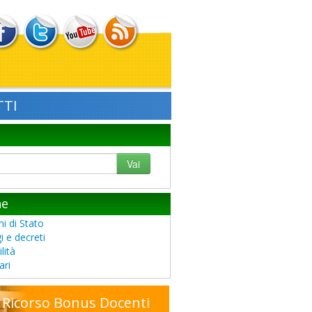
TI
Vai
he
i di Stato
i e decreti
lità
ari
Ricorso Bonus Docenti