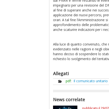
dal PNRR e ferme restando le event
impegnarsi per una revisione del DM
al fine di superare anche nei success
applicazione dei nuovi percorsi, pr
orari. A tal fine l’Amministrazione 
approfondimento delle problematich
anche scaturire indicazioni per i ne
Alla luce di quanto convenuto, che 
evidenziato nelle ragioni e negli obi
hanno deciso di sospendere lo stato
richiesto lo svolgimento del tentativ
Allegati
pdf
:
Il comunicato unitario
News correlate
pubblicato il 29/0