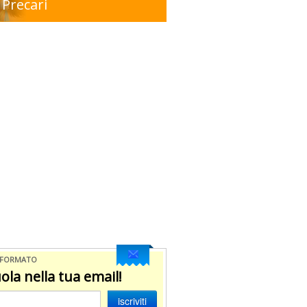
Precari
NFORMATO
ola nella tua email!
iscriviti