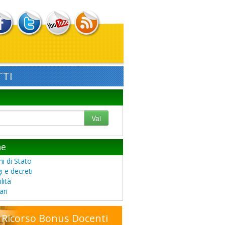
TI
Vai
he
i di Stato
i e decreti
lità
ari
Ricorso Bonus Docenti