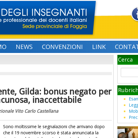
MO
NEWS
CONVENZIONI
LINK
CONTAT
Cerca
Rubric
ente, Gilda: bonus negato per
acunosa, inaccettabile
Esam
Legg
Mobi
ionale Vito Carlo Castellana
Prec
Sono moltissime le segnalazioni che arrivano dopo
che il 19 novembre scorso è stata annunciata la