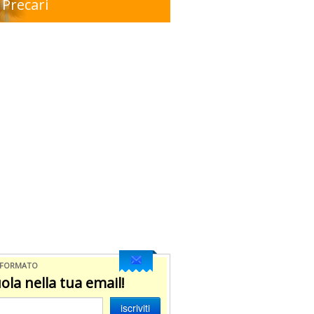
Precari
NFORMATO
ola nella tua email!
iscriviti