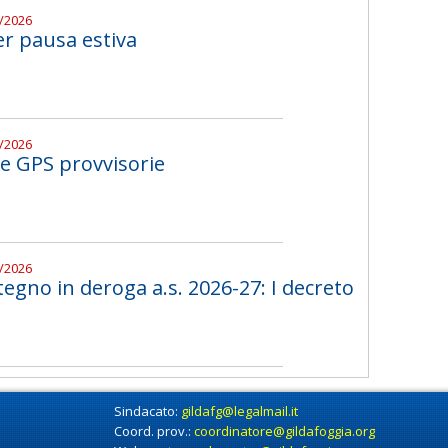
7/2026
r pausa estiva
7/2026
le GPS provvisorie
7/2026
tegno in deroga a.s. 2026-27: I decreto
Sindacato:
gildafg@legalmail.it
Coord. prov.:
coordinatore@gildafoggia.org