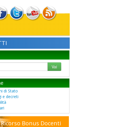
TI
Vai
he
i di Stato
i e decreti
lità
ari
Ricorso Bonus Docenti