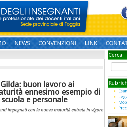
MO
NEWS
CONVENZIONI
LINK
CONTAT
Cerca
Rubric
 Gilda: buon lavoro ai
maturità ennesimo esempio di
Esam
Legg
i scuola e personale
Mobi
Prec
anti impegnati con la nuova maturità entrata in vigore