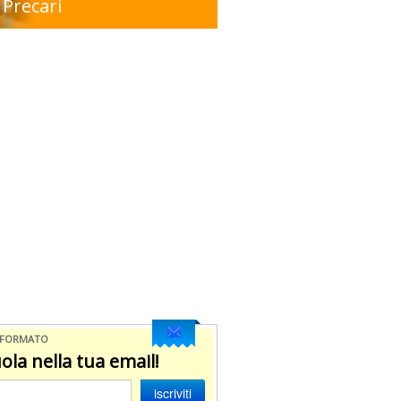
Precari
NFORMATO
ola nella tua email!
iscriviti