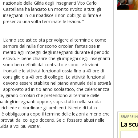
nazionale della Gilda degli Insegnanti Vito Carlo
Castellana ha lanciato un monito rivolto a tutti gli
insegnanti in cui ribadisce il non obbligo di firma e
presenza una volta terminate le lezioni. “
L’anno scolastico sta per volgere al termine e come
sempre dal nulla fioriscono circolari fantasiose in
merito agli impegni degli insegnanti durante il periodo
estivo. E’ bene chiarire che gli impegni degli insegnanti
sono ben definiti dal contratto e sono: le lezioni
frontali e le attività funzionali ossia fino a 40 ore di
consiglio e a 40 ore di collegio. Le attività funzionali
devono essere stabilite nel piano annuale delle attività
approvato ad inizio anno scolastico, che calendarizza
ece, girano circolari che pretendono al termine delle
ma degli insegnanti oppure, soprattutto nella scuola
i richiede di riordinare gli ambienti. Niente di tutto
 è obbligatoria dopo il termine delle lezioni a meno che
SEMPRE I
ovati dal collegio docenti. Se ci fossero abusi nelle
La scu
ilda a voi più vicina”.