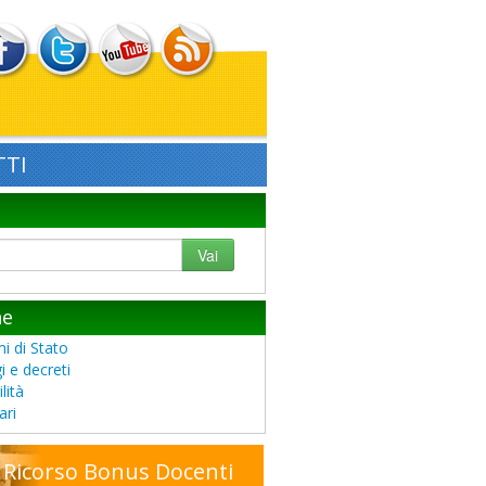
TI
Vai
he
i di Stato
i e decreti
lità
ari
Ricorso Bonus Docenti