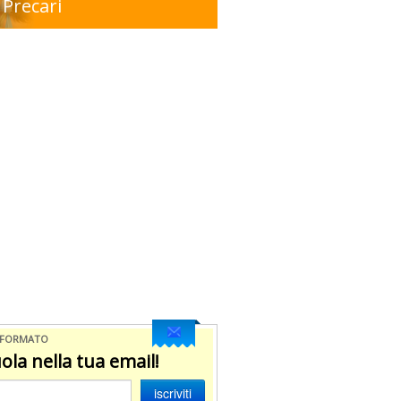
Precari
NFORMATO
ola nella tua email!
iscriviti