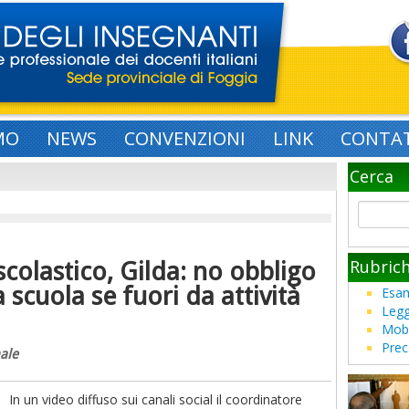
MO
NEWS
CONVENZIONI
LINK
CONTAT
Cerca
Rubric
scolastico, Gilda: no obbligo
 scuola se fuori da attività
Esam
Legg
Mobi
Prec
ale
In un video diffuso sui canali social il coordinatore